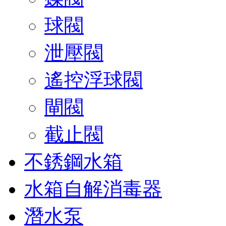
球閥
泄壓閥
遙控浮球閥
閘閥
截止閥
不銹鋼水箱
水箱自解消毒器
潛水泵