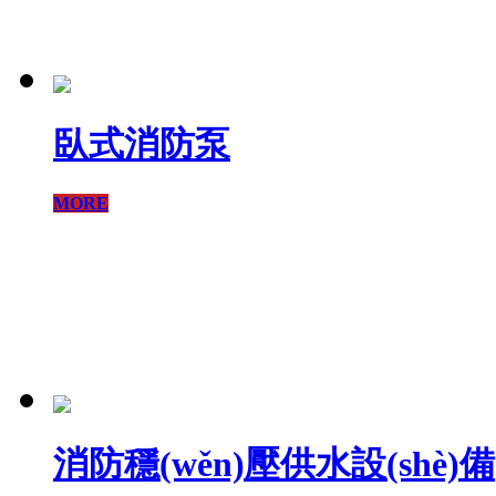
臥式消防泵
MORE
消防穩(wěn)壓供水設(shè)備