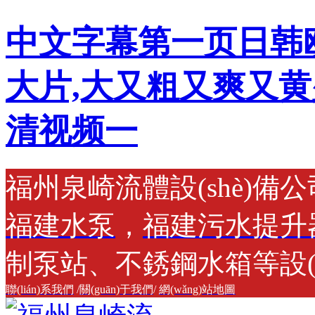
中文字幕第一页日韩
大片,大又粗又爽又黄
清视频一
福州泉崎流體設(shè)備
福建水泵
，
福建污水提升
制泵站、不銹鋼水箱等設(
聯(lián)系我們
/
關(guān)于我們
/
網(wǎng)站地圖