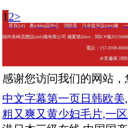
1
2
>
首頁(yè)
產(chǎn)品中心
消防泵
污水提升設(shè)備
一
福州泉崎流體設(shè)備有限公司 備案號(hào)：
閩ICP備20230088
電話：157-0598-808
水泵廠家
,
消防
感谢您访问我们的网站，
中文字幕第一页日韩欧美,
粗又爽又黄少妇毛片,一