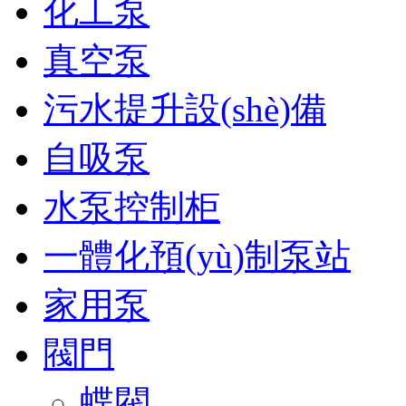
化工泵
真空泵
污水提升設(shè)備
自吸泵
水泵控制柜
一體化預(yù)制泵站
家用泵
閥門
蝶閥