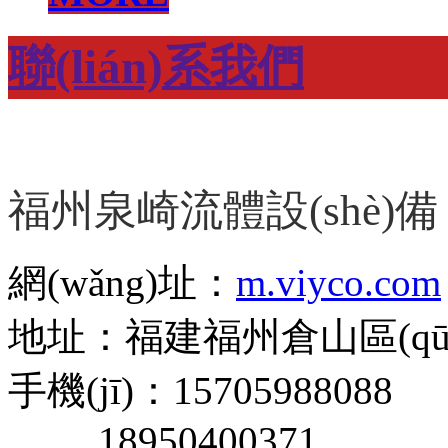
聯(lián)系我們
福州泉崎流體設(shè)備
網(wǎng)址：
m.viyco.com
地址：福建福州倉山區(qū
手機(jī)：15705988088
18950400371