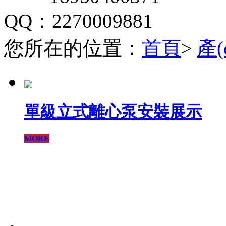
QQ：2270009881
您所在的位置：
首頁
>
產(
單級立式離心泵安裝展示
MORE